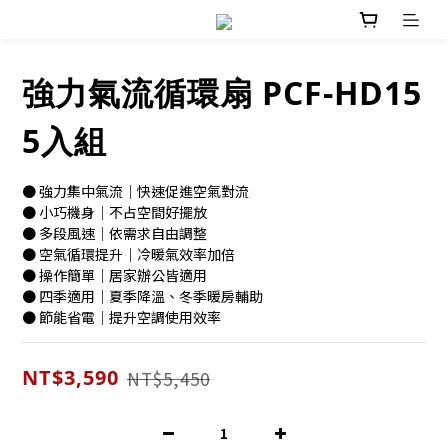
強力氣流循環扇 PCF-HD15
5入組
● 強力集中氣流｜快速促進空氣對流
● 小巧機身｜不占空間好擺放
● 多段風速｜依需求自由調整
● 空氣循環提升｜冷暖氣效率加倍
● 操作簡單｜居家辦公皆適用
● 四季適用｜夏季降溫、冬季暖房輔助
● 節能省電｜提升空調使用效率
NT$3,590
NT$5,450